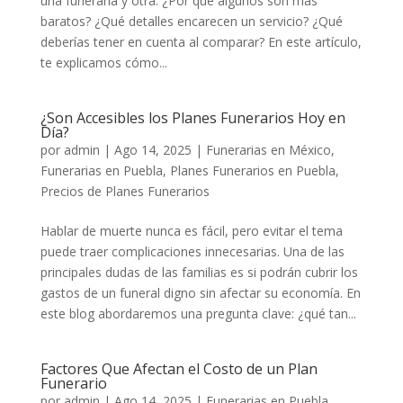
una funeraria y otra. ¿Por qué algunos son más
baratos? ¿Qué detalles encarecen un servicio? ¿Qué
deberías tener en cuenta al comparar? En este artículo,
te explicamos cómo...
¿Son Accesibles los Planes Funerarios Hoy en
Día?
por
admin
|
Ago 14, 2025
|
Funerarias en México
,
Funerarias en Puebla
,
Planes Funerarios en Puebla
,
Precios de Planes Funerarios
Hablar de muerte nunca es fácil, pero evitar el tema
puede traer complicaciones innecesarias. Una de las
principales dudas de las familias es si podrán cubrir los
gastos de un funeral digno sin afectar su economía. En
este blog abordaremos una pregunta clave: ¿qué tan...
Factores Que Afectan el Costo de un Plan
Funerario
por
admin
|
Ago 14, 2025
|
Funerarias en Puebla
,